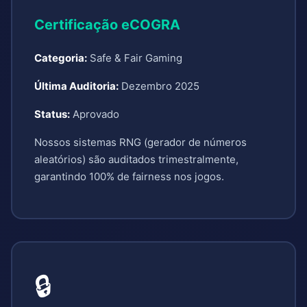
Certificação eCOGRA
Categoria:
Safe & Fair Gaming
Última Auditoria:
Dezembro 2025
Status:
Aprovado
Nossos sistemas RNG (gerador de números
aleatórios) são auditados trimestralmente,
garantindo 100% de fairness nos jogos.
🔒