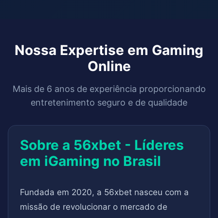
Nossa Expertise em Gaming
Online
Mais de 6 anos de experiência proporcionando
entretenimento seguro e de qualidade
Sobre a 56xbet - Líderes
em iGaming no Brasil
Fundada em 2020, a 56xbet nasceu com a
missão de revolucionar o mercado de