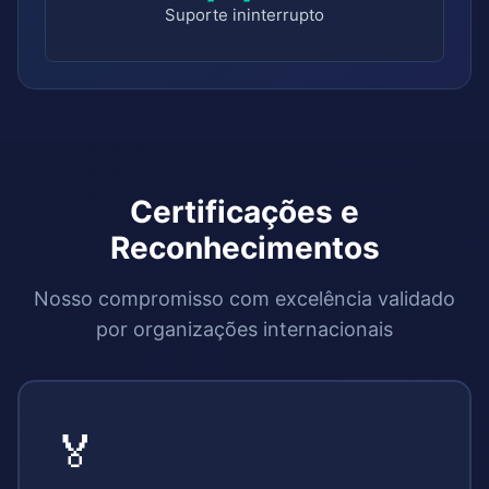
Suporte ininterrupto
Certificações e
Reconhecimentos
Nosso compromisso com excelência validado
por organizações internacionais
🏅