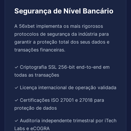
Segurança de Nível Bancário
A 56xbet implementa os mais rigorosos
protocolos de segurança da indústria para
garantir a proteção total dos seus dados e
transações financeiras.
✓ Criptografia SSL 256-bit end-to-end em
todas as transações
✓ Licença internacional de operação validada
✓ Certificações ISO 27001 e 27018 para
proteção de dados
✓ Auditoria independente trimestral por iTech
Labs e eCOGRA