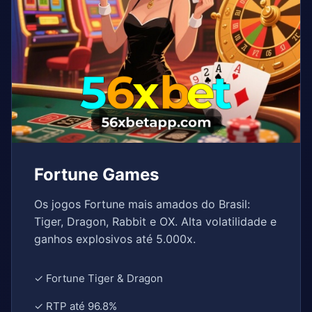
Fortune Games
Os jogos Fortune mais amados do Brasil:
Tiger, Dragon, Rabbit e OX. Alta volatilidade e
ganhos explosivos até 5.000x.
✓ Fortune Tiger & Dragon
✓ RTP até 96.8%