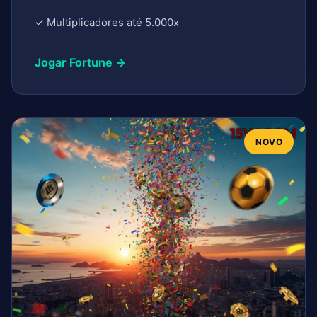
✓ Multiplicadores até 5.000x
Jogar Fortune →
NOVO