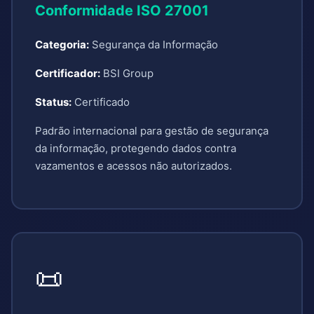
Conformidade ISO 27001
Categoria:
Segurança da Informação
Certificador:
BSI Group
Status:
Certificado
Padrão internacional para gestão de segurança
da informação, protegendo dados contra
vazamentos e acessos não autorizados.
📜