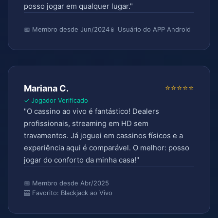
posso jogar em qualquer lugar."
📅 Membro desde Jun/2024
📱 Usuário do APP Android
⭐⭐⭐⭐⭐
Mariana C.
✓ Jogador Verificado
"O cassino ao vivo é fantástico! Dealers
profissionais, streaming em HD sem
travamentos. Já joguei em cassinos físicos e a
experiência aqui é comparável. O melhor: posso
jogar do conforto da minha casa!"
📅 Membro desde Abr/2025
🎰 Favorito: Blackjack ao Vivo