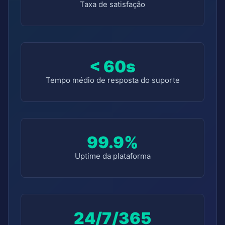
Taxa de satisfação
< 60s
Tempo médio de resposta do suporte
99.9%
Uptime da plataforma
24/7/365