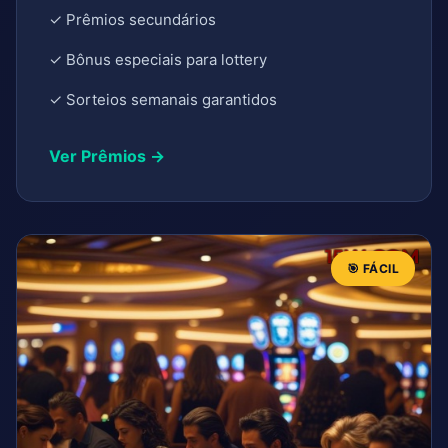
✓ Prêmios secundários
✓ Bônus especiais para lottery
✓ Sorteios semanais garantidos
Ver Prêmios →
🎯 FÁCIL