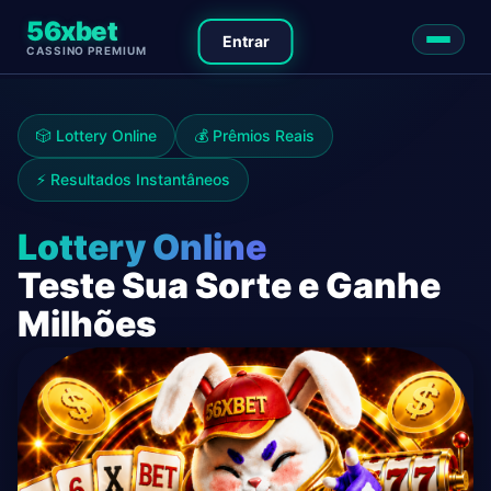
56xbet
Entrar
CASSINO PREMIUM
🎲 Lottery Online
💰 Prêmios Reais
⚡ Resultados Instantâneos
Lottery Online
Teste Sua Sorte e Ganhe
Milhões