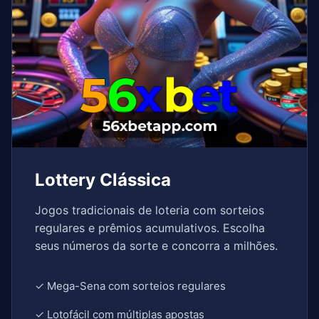
Lottery Clássica
Jogos tradicionais de loteria com sorteios
regulares e prêmios acumulativos. Escolha
seus números da sorte e concorra a milhões.
✓ Mega-Sena com sorteios regulares
✓ Lotofácil com múltiplas apostas