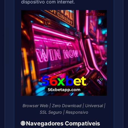
dispositivo com internet.
Browser Web | Zero Download | Universal |
SSL Seguro | Responsivo
🌐 Navegadores Compatíveis