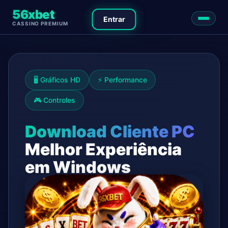
56xbet
Entrar
CASSINO PREMIUM
🖥️ Gráficos HD
⚡ Performance
🎮 Controles
Download Cliente PC
Melhor Experiência
em Windows