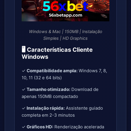
Windows & Mac | 150MB | Instalação
Simples | HD Graphics
🖥️ Características Cliente
Windows
✓
Compatibilidade ampla:
Windows 7, 8,
10, 11 (32 e 64 bits)
✓
Tamanho otimizado:
Download de
apenas 150MB compactado
✓
Instalação rápida:
Assistente guiado
completa em 2-3 minutos
✓
Gráficos HD:
Renderização acelerada