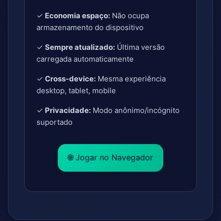
✓
Economia espaço:
Não ocupa
armazenamento do dispositivo
✓
Sempre atualizado:
Última versão
carregada automaticamente
✓
Cross-device:
Mesma experiência
desktop, tablet, mobile
✓
Privacidade:
Modo anônimo/incógnito
suportado
🌐 Jogar no Navegador