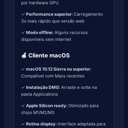
por hardware GPU
✓
Performance superior:
Carregamento
3x mais rápido que versão web
✓
Modo offline:
Alguns recursos
disponíveis sem internet
🍎 Cliente macOS
✓
macOS 10.12 Sierra ou superior:
Compatível com Macs recentes
✓
Instalação DMG:
Arraste e solte na
pasta Applications
✓
Apple Silicon ready:
Otimizado para
chips M1/M2/M3
✓
Retina display:
Interface adaptada para