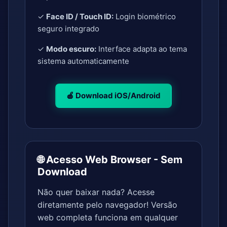
✓
Face ID / Touch ID:
Login biométrico
seguro integrado
✓
Modo escuro:
Interface adapta ao tema
sistema automaticamente
🍎 Download iOS/Android
🌐 Acesso Web Browser - Sem
Download
Não quer baixar nada? Acesse
diretamente pelo navegador! Versão
web completa funciona em qualquer