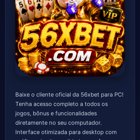
Baixe o cliente oficial da 56xbet para PC!
Tenha acesso completo a todos os
jogos, bônus e funcionalidades
diretamente no seu computador.
Interface otimizada para desktop com