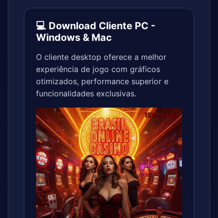
💻 Download Cliente PC -
Windows & Mac
O cliente desktop oferece a melhor
experiência de jogo com gráficos
otimizados, performance superior e
funcionalidades exclusivas.