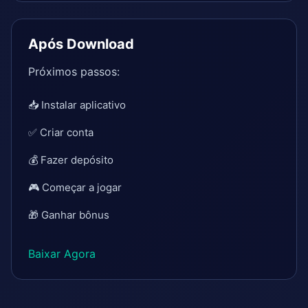
Após Download
Próximos passos:
📥 Instalar aplicativo
✅ Criar conta
💰 Fazer depósito
🎮 Começar a jogar
🎁 Ganhar bônus
Baixar Agora